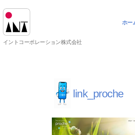
ホー
イ
イントコーポレーション株式会社
ン
ト
コ
ー
ポ
レ
ー
link_proche
シ
ョ
ン
株
式
会
社