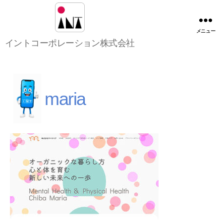
メニュー
イ
イントコーポレーション株式会社
ン
ト
コ
ー
ポ
maria
レ
ー
シ
ョ
ン
株
式
会
社