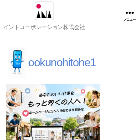
メニュー
イ
イントコーポレーション株式会社
ン
ト
コ
ー
ポ
ookunohitohe1
レ
ー
シ
ョ
ン
株
式
会
社