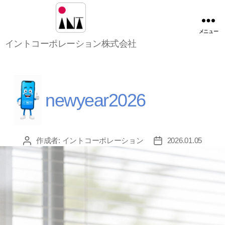
メニュー
イ
イントコーポレーション株式会社
ン
ト
コ
ー
ポ
newyear2026
レ
ー
シ
ョ
作成者:
イントコーポレーション
2026.01.05
投
投
ン
稿
稿
株
者
日
式
会
社