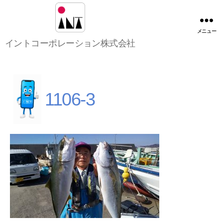
メニュー
イ
イントコーポレーション株式会社
ン
ト
コ
ー
ポ
1106-3
レ
ー
シ
ョ
ン
株
式
会
社