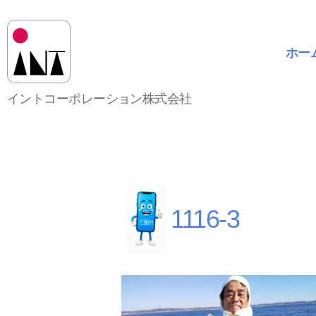
ホー
イ
イントコーポレーション株式会社
ン
ト
コ
ー
ポ
レ
ー
1116-3
シ
ョ
ン
株
式
会
社