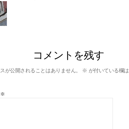
者
日
へ
の
コメントを残す
レスが公開されることはありません。
※
が付いている欄は
ト
※