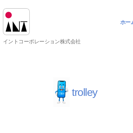
ホー
イ
イントコーポレーション株式会社
ン
ト
コ
ー
ポ
レ
ー
trolley
シ
ョ
ン
株
式
会
社