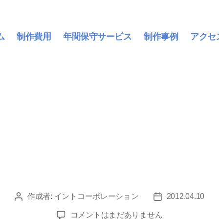
ム
制作費用
年間保守サービス
制作事例
アクセ
作成者:
イントコーポレーション
2012.04.10
投
投
稿
稿
trolley
コメントはまだありません