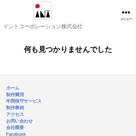
メニュー
イ
イントコーポレーション株式会社
ン
ト
コ
何も見つかりませんでした
ー
ポ
レ
ー
シ
ョ
ホーム
ン
制作費用
株
年間保守サービス
式
制作事例
会
アクセス
社
お問い合わせ
会社概要
Facebook