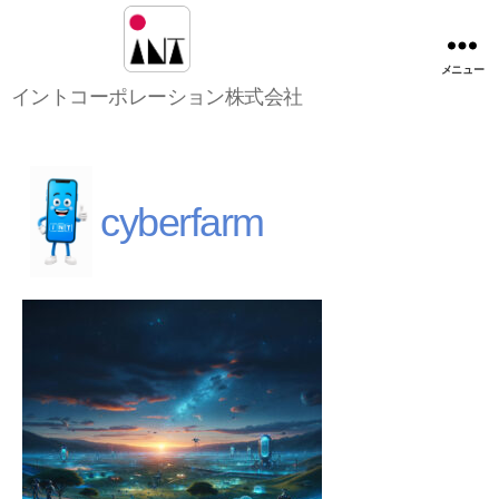
メニュー
イ
イントコーポレーション株式会社
ン
ト
コ
ー
ポ
cyberfarm
レ
ー
シ
ョ
ン
株
式
会
社