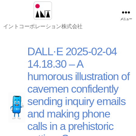
メニュー
イ
イントコーポレーション株式会社
ン
ト
コ
DALL·E 2025-02-04
ー
ポ
14.18.30 – A
レ
ー
humorous illustration of
シ
ョ
cavemen confidently
ン
株
sending inquiry emails
式
会
and making phone
社
calls in a prehistoric