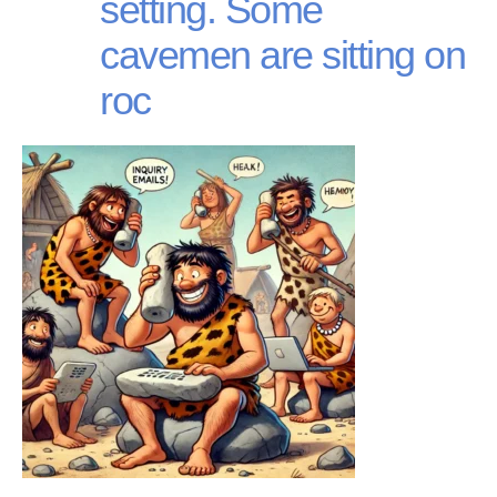
setting. Some
cavemen are sitting on
roc