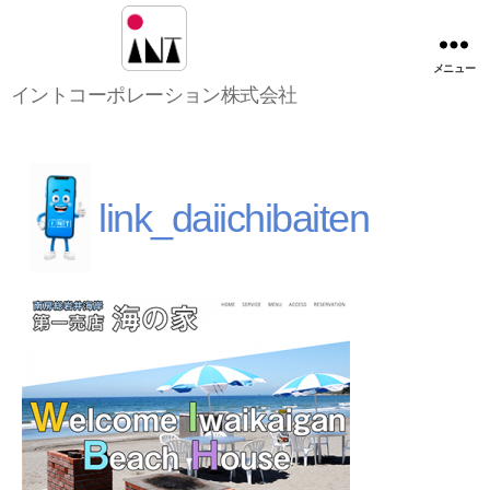
メニュー
イ
イントコーポレーション株式会社
ン
ト
コ
ー
ポ
link_daiichibaiten
レ
ー
シ
ョ
ン
株
式
会
社