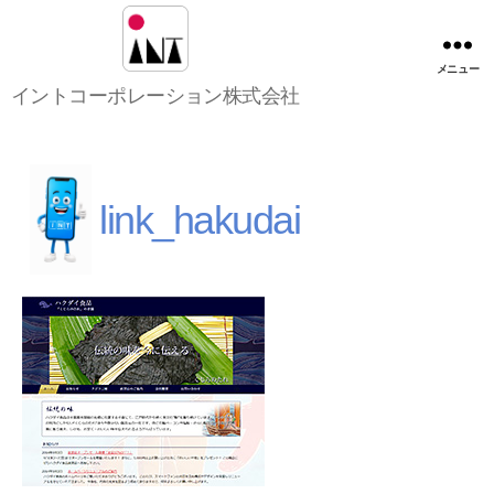
メニュー
イ
イントコーポレーション株式会社
ン
ト
コ
ー
ポ
link_hakudai
レ
ー
シ
ョ
ン
株
式
会
社