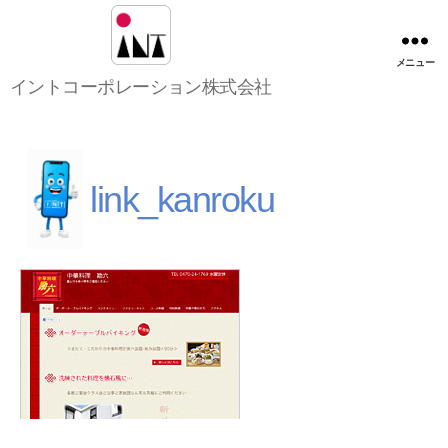
メニュー
イ
イントコーポレーション株式会社
ン
ト
コ
ー
ポ
link_kanroku
レ
ー
シ
ョ
ン
株
式
会
社