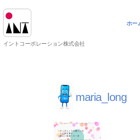
ホー
イ
イントコーポレーション株式会社
ン
ト
コ
ー
ポ
レ
ー
maria_long
シ
ョ
ン
株
式
会
社