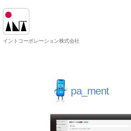
イ
イントコーポレーション株式会社
ン
ト
コ
ー
ポ
レ
ー
pa_ment
シ
ョ
ン
株
式
会
社