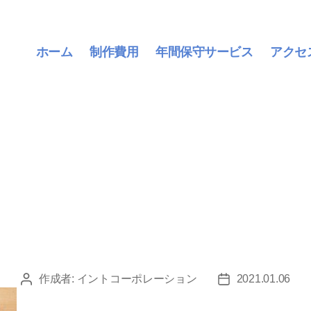
ホーム
制作費用
年間保守サービス
アクセ
作成者:
イントコーポレーション
2021.01.06
投
投
稿
稿