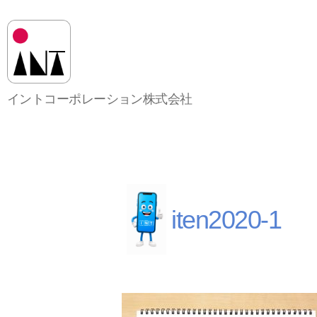
イ
イントコーポレーション株式会社
ン
ト
コ
ー
ポ
レ
ー
iten2020-1
シ
ョ
ン
株
式
会
社