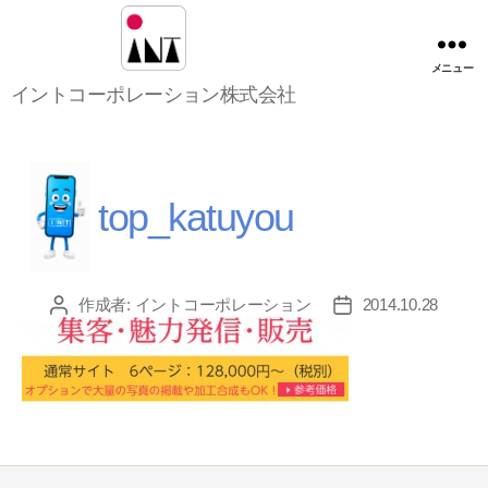
メニュー
イ
イントコーポレーション株式会社
ン
ト
コ
ー
ポ
top_katuyou
レ
ー
シ
ョ
作成者:
イントコーポレーション
2014.10.28
投
投
ン
稿
稿
株
者
日
式
会
社