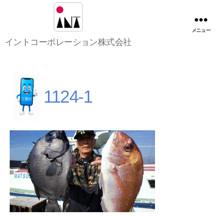
メニュー
イ
イントコーポレーション株式会社
ン
ト
コ
ー
ポ
1124-1
レ
ー
シ
ョ
ン
株
式
会
社