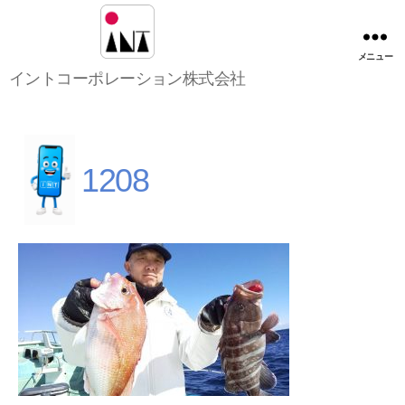
メニュー
イ
イントコーポレーション株式会社
ン
ト
コ
ー
ポ
1208
レ
ー
シ
ョ
ン
株
式
会
社