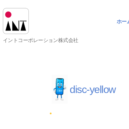
ホー
イ
イントコーポレーション株式会社
ン
ト
コ
ー
ポ
レ
ー
disc-yellow
シ
ョ
ン
株
式
会
社