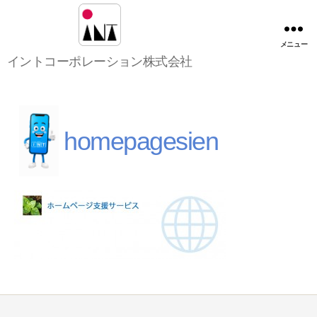
メニュー
イ
イントコーポレーション株式会社
ン
ト
コ
ー
ポ
homepagesien
レ
ー
シ
ョ
ン
株
式
会
社