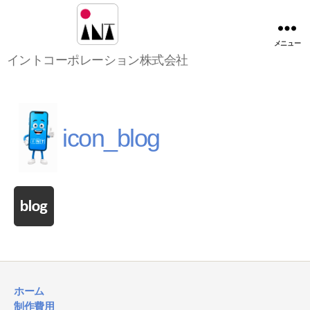
メニュー
イ
イントコーポレーション株式会社
ン
ト
コ
ー
ポ
icon_blog
レ
ー
シ
ョ
ン
株
式
会
社
ホーム
制作費用