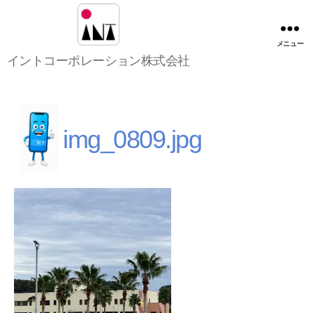
メニュー
イ
イントコーポレーション株式会社
ン
ト
コ
ー
ポ
img_0809.jpg
レ
ー
シ
ョ
ン
株
式
会
社