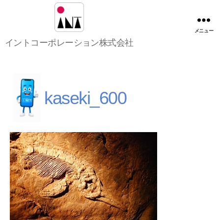
メニュー
イ
イントコーポレーション株式会社
ン
ト
コ
ー
ポ
kaseki_600
レ
ー
シ
ョ
ン
株
式
会
社