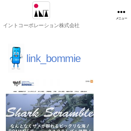
メニュー
イ
イントコーポレーション株式会社
ン
ト
コ
ー
ポ
link_bommie
レ
ー
シ
ョ
ン
株
式
会
社