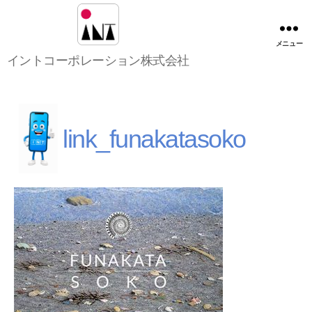
メニュー
イ
イントコーポレーション株式会社
ン
ト
コ
ー
ポ
link_funakatasoko
レ
ー
シ
ョ
ン
株
式
会
社