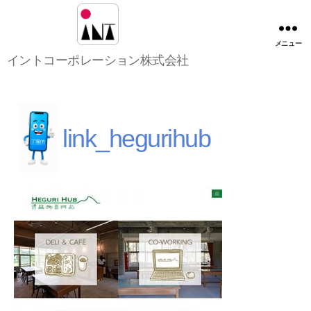
メニュー
イ
イントコーポレーション株式会社
ン
ト
コ
ー
ポ
link_hegurihub
レ
ー
シ
ョ
ン
株
式
会
社