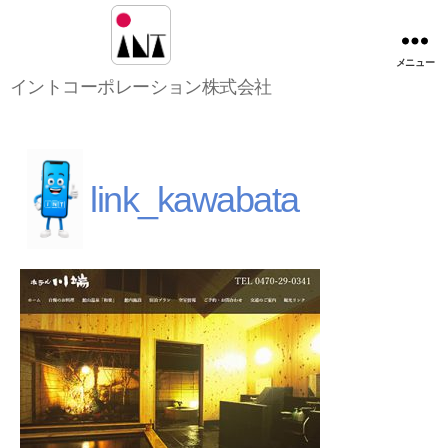
メニュー
イ
イントコーポレーション株式会社
ン
ト
コ
ー
ポ
link_kawabata
レ
ー
シ
ョ
ン
株
式
会
社