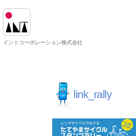
イ
イントコーポレーション株式会社
ン
ト
コ
ー
ポ
レ
ー
link_rally
シ
ョ
ン
株
式
会
社