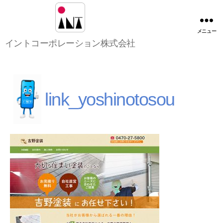
メニュー
イ
イントコーポレーション株式会社
ン
ト
コ
ー
ポ
link_yoshinotosou
レ
ー
シ
ョ
ン
株
式
会
社