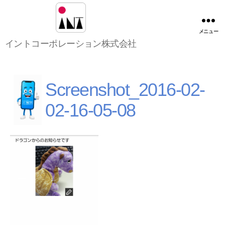
メニュー
イ
イントコーポレーション株式会社
ン
ト
コ
ー
Screenshot_2016-02-
ポ
レ
02-16-05-08
ー
シ
ョ
ン
株
式
会
社