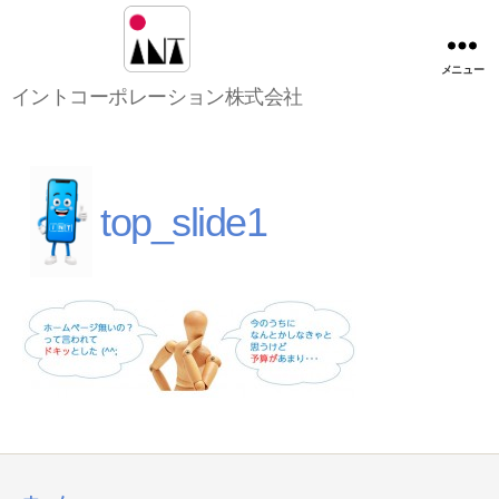
メニュー
イ
イントコーポレーション株式会社
ン
ト
コ
ー
ポ
top_slide1
レ
ー
シ
ョ
ン
株
式
会
社