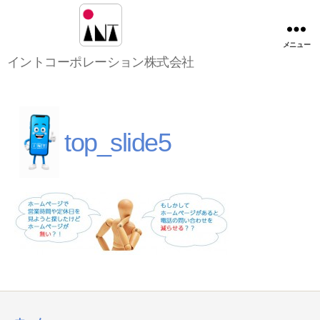
メニュー
イ
イントコーポレーション株式会社
ン
ト
コ
ー
ポ
top_slide5
レ
ー
シ
ョ
ン
株
式
会
社