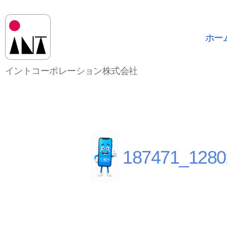
ホー
イ
イントコーポレーション株式会社
ン
ト
コ
ー
ポ
レ
ー
187471_1280
シ
ョ
ン
株
式
会
社