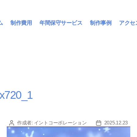
ム
制作費用
年間保守サービス
制作事例
アクセ
x720_1
作成者:
イントコーポレーション
2025.12.23
投
投
稿
稿