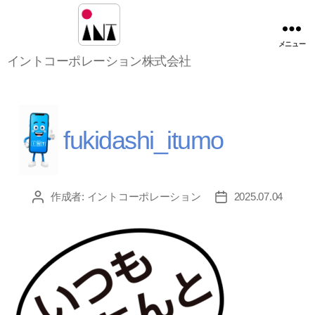
メニュー
イ
イントコーポレーション株式会社
ン
ト
コ
ー
ポ
fukidashi_itumo
レ
ー
シ
ョ
作成者:
イントコーポレーション
2025.07.04
投
投
ン
稿
稿
株
者
日
式
会
社