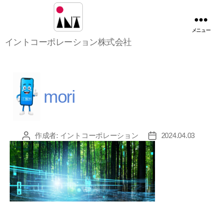
メニュー
イ
イントコーポレーション株式会社
ン
ト
コ
ー
ポ
mori
レ
ー
シ
ョ
作成者:
イントコーポレーション
2024.04.03
投
投
ン
稿
稿
株
者
日
式
会
社